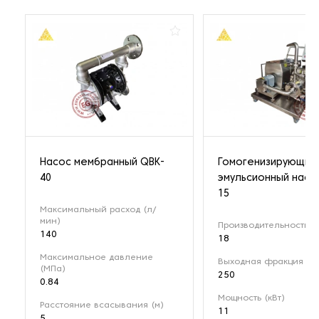
Насос мембранный QBK-
Гомогенизирующий
40
эмульсионный насо
15
Максимальный расход (л/
мин)
Производительность (м
140
18
Максимальное давление
Выходная фракция (мк
(МПа)
250
0.84
Мощность (кВт)
Расстояние всасывания (м)
11
5