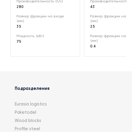
Производительность (т/ч)
Производительность (т
280
43
Размер фракции на входе
Размер фракции на вх
(мм)
(мм)
35
25
Мощность (кВт)
Размер фракции на в
(мм)
75
0.4
Подразделения
Eurasia logistics
Paketodel
Wood blocks
Profile steel