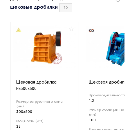
щековые дробилки
70
Щековая дробилка
Щековая дробилка 
РЕ300x500
Производительность (т
1.2
Размер загрузочного окна
(мм)
Размер фракции на вх
300x500
(мм)
100
Мощность (кВт)
22
Размер сырья на выход