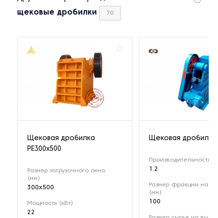
щековые дробилки
70
Щековая дробилка
Щековая дробилка 
РЕ300x500
Производительность (т
1.2
Размер загрузочного окна
(мм)
Размер фракции на вх
300x500
(мм)
100
Мощность (кВт)
22
Размер сырья на выход