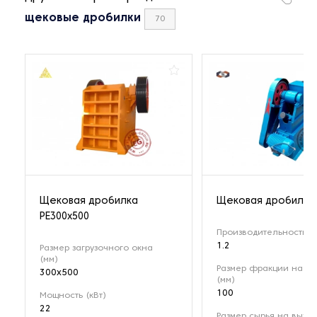
щековые дробилки
70
Щековая дробилка
Щековая дробилка 
РЕ300x500
Производительность (т
1.2
Размер загрузочного окна
(мм)
Размер фракции на вх
300x500
(мм)
100
Мощность (кВт)
22
Размер сырья на выход