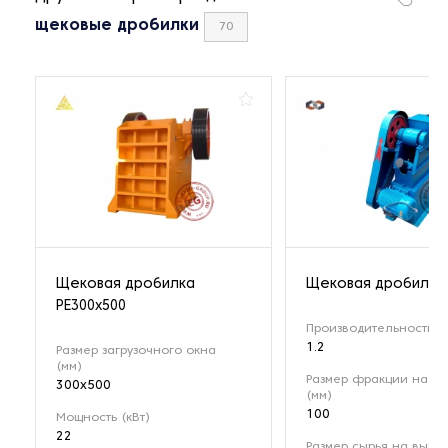
щековые дробилки
70
Щековая дробилка
Щековая дробилка 
РЕ300x500
Производительность (т
1.2
Размер загрузочного окна
(мм)
Размер фракции на вх
300x500
(мм)
100
Мощность (кВт)
22
Размер сырья на выход