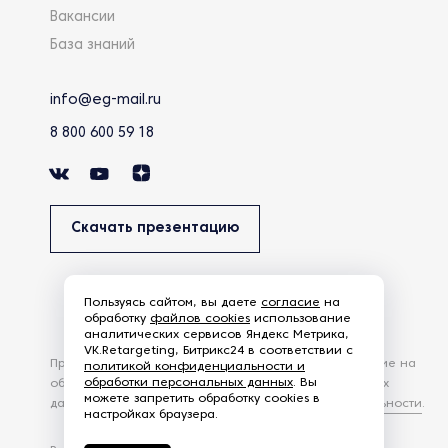
Вакансии
База знаний
info@eg-mail.ru
8 800 600 59 18
Скачать презентацию
Пользуясь сайтом, вы даете
согласие
на
обработку
файлов cookies
использование
аналитических сервисов Яндекс Метрика,
VK.Retargeting, Битрикс24 в соответствии с
Продолжая использовать наш сайт, вы даете согласие на
политикой конфиденциальности и
обработки персональных данных
. Вы
обработку файлов Cookies и других пользовательских
можете запретить обработку cookies в
данных, в соответствии с
Политикой конфиденциальности
.
настройках браузера.