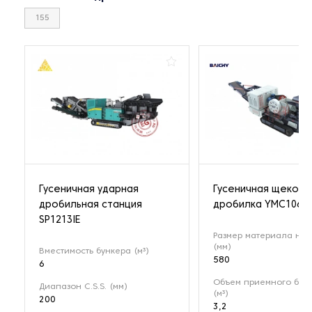
155
Гусеничная ударная
Гусеничная щекова
дробильная станция
дробилка YMC106
SP1213IE
Размер материала на 
(мм)
Вместимость бункера (м³)
580
6
Объем приемного бун
Диапазон C.S.S. (мм)
(м³)
200
3,2