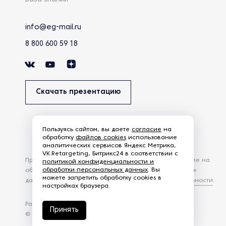
info@eg-mail.ru
8 800 600 59 18
Скачать презентацию
Пользуясь сайтом, вы даете
согласие
на
обработку
файлов cookies
использование
аналитических сервисов Яндекс Метрика,
VK.Retargeting, Битрикс24 в соответствии с
Продолжая использовать наш сайт, вы даете согласие на
политикой конфиденциальности и
обработки персональных данных
. Вы
обработку файлов Cookies и других пользовательских
можете запретить обработку cookies в
данных, в соответствии с
Политикой конфиденциальности
.
настройках браузера.
Разработка сайта —
студия Z-Labs
Принять
© 2026 – Eurasia Group. Все права защищены