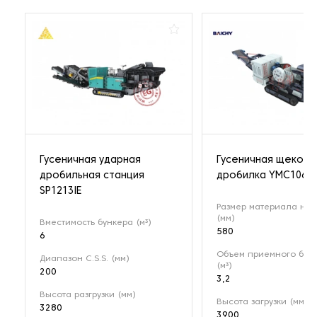
Гусеничная ударная
Гусеничная щекова
дробильная станция
дробилка YMC106
SP1213IE
Размер материала на 
(мм)
Вместимость бункера (м³)
580
6
Объем приемного бун
Диапазон C.S.S. (мм)
(м³)
200
3,2
Высота разгрузки (мм)
Высота загрузки (мм)
3280
3900