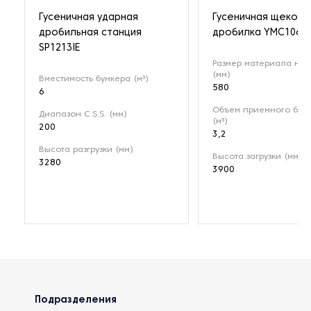
Гусеничная ударная
Гусеничная щекова
дробильная станция
дробилка YMC106
SP1213IE
Размер материала на 
(мм)
Вместимость бункера (м³)
580
6
Объем приемного бун
Диапазон C.S.S. (мм)
(м³)
200
3,2
Высота разгрузки (мм)
Высота загрузки (мм)
3280
3900
Подразделения