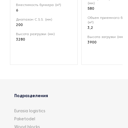
(мм)
Вместимость бункера (м³)
580
6
Объем приемного бун
Диапазон C.S.S. (мм)
(м³)
200
3,2
Высота разгрузки (мм)
Высота загрузки (мм)
3280
3900
Подразделения
Eurasia logistics
Paketodel
Wood blocks