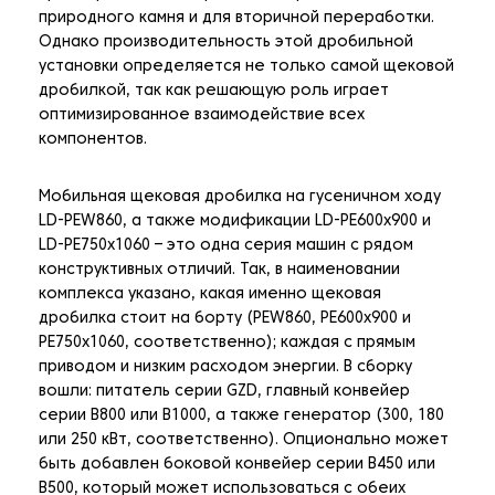
природного камня и для вторичной переработки.
Однако производительность этой дробильной
установки определяется не только самой щековой
дробилкой, так как решающую роль играет
оптимизированное взаимодействие всех
компонентов.
Мобильная щековая дробилка на гусеничном ходу
LD-PEW860, а также модификации LD-PE600x900 и
LD-PE750x1060 – это одна серия машин с рядом
конструктивных отличий. Так, в наименовании
комплекса указано, какая именно щековая
дробилка стоит на борту (PEW860, PE600x900 и
PE750x1060, соответственно); каждая с прямым
приводом и низким расходом энергии. В сборку
вошли: питатель серии GZD, главный конвейер
серии В800 или В1000, а также генератор (300, 180
или 250 кВт, соответственно). Опционально может
быть добавлен боковой конвейер серии В450 или
В500, который может использоваться с обеих