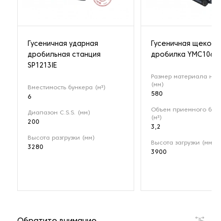
Гусеничная ударная
Гусеничная щекова
дробильная станция
дробилка YMC106
SP1213IE
Размер материала на 
(мм)
Вместимость бункера (м³)
580
6
Объем приемного бун
Диапазон C.S.S. (мм)
(м³)
200
3,2
Высота разгрузки (мм)
Высота загрузки (мм)
3280
3900