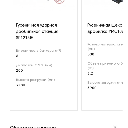
Гусеничная ударная
Гусеничная щекова
дробильная станция
дробилка YMC106
SP1213IE
Размер материала на 
(мм)
Вместимость бункера (м³)
580
6
Объем приемного бун
Диапазон C.S.S. (мм)
(м³)
200
3,2
Высота разгрузки (мм)
Высота загрузки (мм)
3280
3900