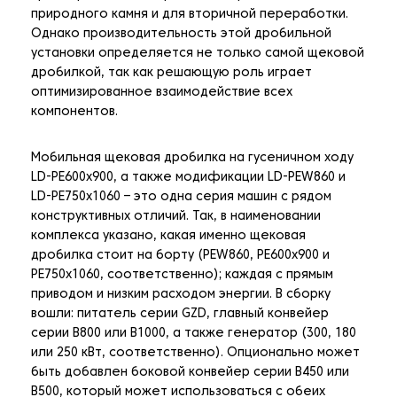
природного камня и для вторичной переработки.
Однако производительность этой дробильной
установки определяется не только самой щековой
дробилкой, так как решающую роль играет
оптимизированное взаимодействие всех
компонентов.
Мобильная щековая дробилка на гусеничном ходу
LD-PE600x900, а также модификации LD-PEW860 и
LD-PE750x1060 – это одна серия машин с рядом
конструктивных отличий. Так, в наименовании
комплекса указано, какая именно щековая
дробилка стоит на борту (PEW860, PE600x900 и
PE750x1060, соответственно); каждая с прямым
приводом и низким расходом энергии. В сборку
вошли: питатель серии GZD, главный конвейер
серии В800 или В1000, а также генератор (300, 180
или 250 кВт, соответственно). Опционально может
быть добавлен боковой конвейер серии В450 или
В500, который может использоваться с обеих