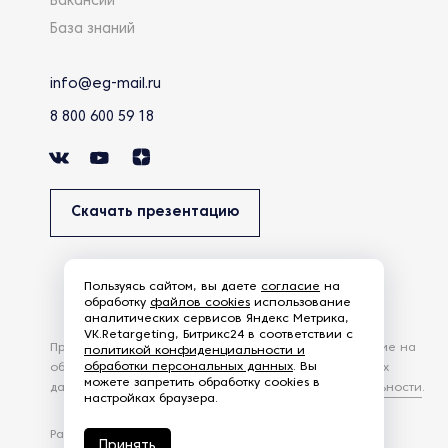
Вакансии
База знаний
info@eg-mail.ru
8 800 600 59 18
Скачать презентацию
Пользуясь сайтом, вы даете
согласие
на
обработку
файлов cookies
использование
аналитических сервисов Яндекс Метрика,
VK.Retargeting, Битрикс24 в соответствии с
Продолжая использовать наш сайт, вы даете согласие на
политикой конфиденциальности и
обработки персональных данных
. Вы
обработку файлов Cookies и других пользовательских
можете запретить обработку cookies в
данных, в соответствии с
Политикой конфиденциальности
.
настройках браузера.
Разработка сайта —
студия Z-Labs
Принять