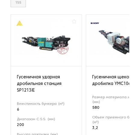
155
Гусеничная ударная
Гусеничная щекова
дробильная станция
дробилка YMC106
SP1213IE
Размер материала на 
(мм)
Вместимость бункера (м³)
580
6
Объем приемного бун
Диапазон C.S.S. (мм)
(м³)
200
3,2
Высота разгрузки (мм)