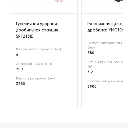
Гусеничная ударная
Гусеничная щекова
дробильная станция
дробилка YMC106
SP1213IE
Размер материала на 
(мм)
Вместимость бункера (м³)
580
6
Объем приемного бун
Диапазон C.S.S. (мм)
(м³)
200
3,2
Высота разгрузки (мм)
Высота загрузки (мм)
3280
3900