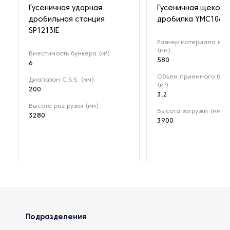
Гусеничная ударная
Гусеничная щекова
дробильная станция
дробилка YMC106
SP1213IE
Размер материала на 
(мм)
Вместимость бункера (м³)
580
6
Объем приемного бун
Диапазон C.S.S. (мм)
(м³)
200
3,2
Высота разгрузки (мм)
Высота загрузки (мм)
3280
3900
Подразделения