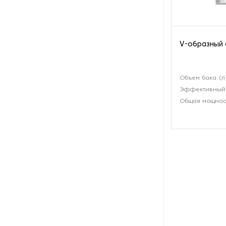
производства азота
Оборудование для
производства свечей
V-образный 
Оборудование для
производства фурнитуры
Объем бака (л
Эффективный 
Оборудование для растяжки
Общая мощност
рыболовной сети
Оборудование производства
восковых карандашей
Осушители и увлажнители
Охлаждающие конвейеры
Парогенераторы