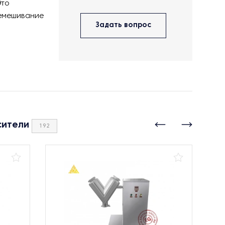
Это
ремешивание
Задать вопрос
сители
192