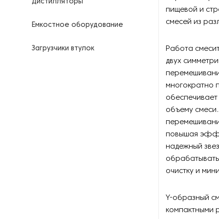
Дистилляторы
пищевой и ст
смесей из раз
Емкостное оборудование
Загрузчики втулок
Работа смесит
двух симметри
Калориферы
перемешивани
многократно п
Компрессоры для
обеспечивает
нефтегазовой
объему смеси.
промышленности
перемешивани
повышая эффе
Контрольно-измерительные
приборы
надежный зве
обрабатывать 
Нагреватели для бочек и
очистку и мин
контейнеров
Y-образный см
Насосы
компактными 