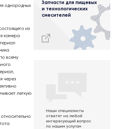
Запчасти для пищевых
ия однородных
и технологических
смесителей
состоящего из
ия камера
атериал
мика
по всему
ьного
ериал,
я через
ективно
ечивает легкую
Наши специалисты
, относительно
ответят на любой
интересующий вопрос
тота
по нашим услугам