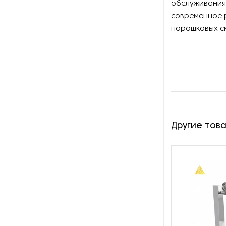
обслуживания 
Оборудование для
восстановления щеток
современное р
порошковых с
Оборудование для намотки
веревки
Оборудование для намотки
лески
Оборудование для
обслуживания конвейеров
Другие тов
Оборудование для
перемотки рулонных
материалов
Оборудование для
перфорации конвейерной
ленты
Оборудование для