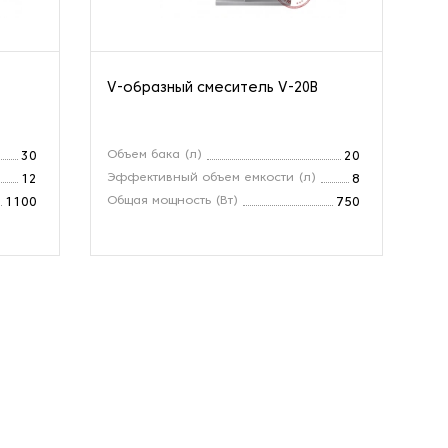
V-образный смеситель V-20B
V-
Объем бака (л)
Об
30
20
Эффективный объем емкости (л)
Эф
12
8
Общая мощность (Вт)
Об
1100
750