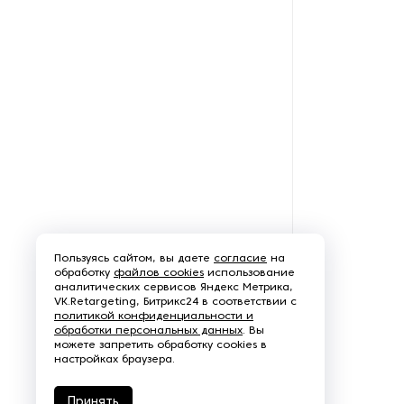
Пароочистители
Пищевые и технологические
смесители
Пластинчатые
теплообменники
Порошковые питатели
Промышленные
отопительные котлы
Пользуясь сайтом, вы даете
согласие
на
обработку
файлов cookies
использование
Промышленные пылесосы
аналитических сервисов Яндекс Метрика,
VK.Retargeting, Битрикс24 в соответствии с
политикой конфиденциальности и
Растариватели
обработки персональных данных
. Вы
можете запретить обработку cookies в
настройках браузера.
Резервуары для хранения
газа
Принять