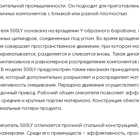
роительной промышленности. Он подходит для приготовлен
личных компонентов с близкой или разной плотностью.
еля 500LY основана на вращении Y-образного барабана, 
чных цилиндров, соединенных под углом. Во время вращен
я совершает пространственное движение, при котором м
ерекатывается, разделяется и сливается вновь. Такая дина
 интенсивное и равномерное распределение компонентов 
 В модели 500LY предусмотрен также механизм принудител
я, который дополнительно разрыхляет и распределяет мат
ктивность смешивания. Передача движения осуществляетс
здочный привод. Рабочий объем смесителя позволяет эфф
средние и крупные партии материала. Конструкция обесп
имальные потери продукта.
еситель 500LY отличается прочной стальной конструкцией
размерами. Среди его преимуществ – эффективность, прос