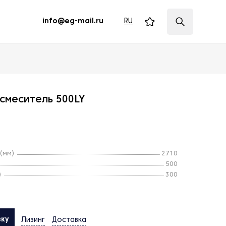
RU
info@eg-mail.ru
смеситель 500LY
(мм)
2710
500
)
300
вку
Лизинг
Доставка