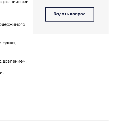
 с различными
Задать вопрос
содержимого
 сушки,
д давлением.
и.