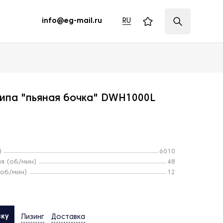
RU
info@eg-mail.ru
типа "пьяная бочка" DWH1000L
)
6010
я (об/мин)
48
(об/мин)
12
вку
Лизинг
Доставка