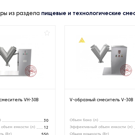
ары из раздела
пищевые и технологические сме
смеситель VH-30B
V-образный смеситель V-30B
)
Объем бака (л)
30
объем емкости (л)
Эффективный объем емкости (л)
12
ь (Вт)
Общая мощность (Вт)
550