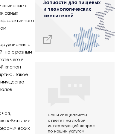
Запчасти для пищевых
мешивание с
и технологических
ак самых
смесителей
я эффективного
сом.
борудования с
й, но с разным
ате чего в
ой клапан
артию. Такое
еимущества
иалов
 чая,
Наши специалисты
их небольших
ответят на любой
интересующий вопрос
 керамических
по нашим услугам