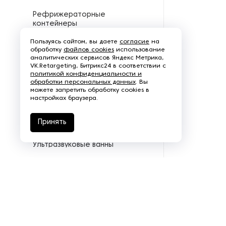
Рефрижераторные
контейнеры
Пользуясь сайтом, вы даете
согласие
на
Системы оснежения
обработку
файлов cookies
использование
аналитических сервисов Яндекс Метрика,
VK.Retargeting, Битрикс24 в соответствии с
Стабилизаторы напряжения
политикой конфиденциальности и
обработки персональных данных
. Вы
можете запретить обработку cookies в
Теплогенераторы
настройках браузера.
Термостаты
Принять
Ультразвуковые ванны
Фильтры расплава
Чиллеры
Шкафы управления