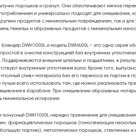
ыпучих порошков и гранул. Они обеспечивают мягкое пере
потреблением и универсально подходят для смешивания, к
хрупких продуктов с минимальным повреждением, так и дл
ень тяжелых и абразивных продуктов с минимальным изно
 блендер DWH1000L и модель DWH600L – это одна серия о
 простой в очистке конструкцией без внутренних уплотнени
 Поддерживаются внешние шпильки и подшипники, в результ
тствуют внутренние уплотнения вала. Кроме того, выпускн
«полный слив» материала без его переноса из партии в п
лучше всего использовать там, где можно реализовать пр
мешивания в барабане. При смешивании абразивных матер
ь минимальное истирание.
х-конусный DWH1000L нередко применения для смешивания:
ен, фармацевтических порошков (гомогенизация нескольк
 большую партию), металлических порошков, стеклянных и