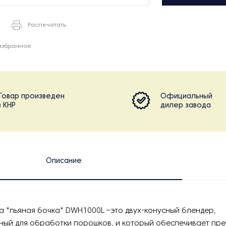
Распечатать
избранное
Товар произведен
Официальный
в КНР
дилер завода
Описание
а "пьяная бочка" DWH1000L –это двух-конусный блендер,
ный для обработки порошков, и который обеспечивает пр