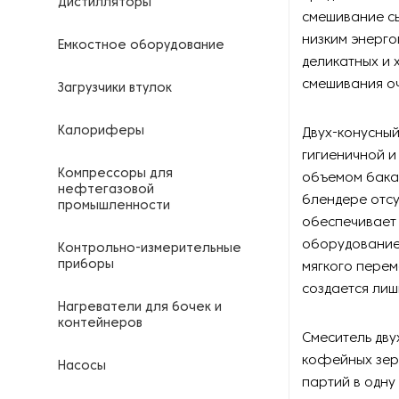
Дистилляторы
смешивание с
низким энерго
Емкостное оборудование
деликатных и 
смешивания оч
Загрузчики втулок
Калориферы
Двух-конусный
гигиеничной и
Компрессоры для
объемом бака.
нефтегазовой
блендере отсу
промышленности
обеспечивает 
оборудование 
Контрольно-измерительные
приборы
мягкого пере
создается лиш
Нагреватели для бочек и
контейнеров
Смеситель дву
кофейных зер
Насосы
партий в одну