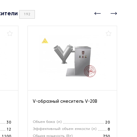
сители
192
V-образный смеситель V-20B
V-
Объем бака (л)
Об
30
20
Эффективный объем емкости (л)
Эф
12
8
Общая мощность (Вт)
Об
1100
750