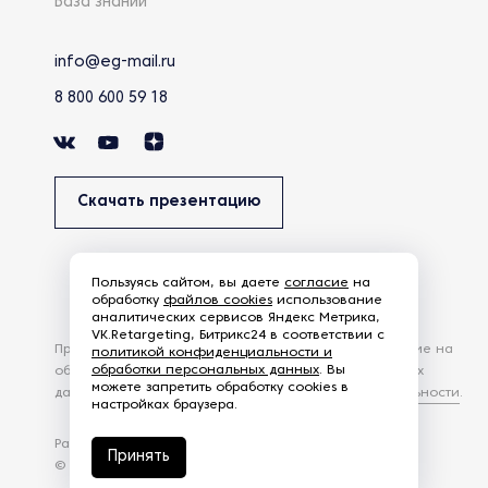
База знаний
info@eg-mail.ru
8 800 600 59 18
Скачать презентацию
Пользуясь сайтом, вы даете
согласие
на
обработку
файлов cookies
использование
аналитических сервисов Яндекс Метрика,
VK.Retargeting, Битрикс24 в соответствии с
Продолжая использовать наш сайт, вы даете согласие на
политикой конфиденциальности и
обработки персональных данных
. Вы
обработку файлов Cookies и других пользовательских
можете запретить обработку cookies в
данных, в соответствии с
Политикой конфиденциальности
.
настройках браузера.
Разработка сайта —
студия Z-Labs
Принять
© 2026 – Eurasia Group. Все права защищены