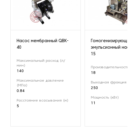
Насос мембранный QBK-
Гомогенизирующий
40
эмульсионный насо
15
Максимальный расход (л/
мин)
Производительность (м
140
18
Максимальное давление
Выходная фракция (мк
(МПа)
250
0.84
Мощность (кВт)
Расстояние всасывания (м)
11
5