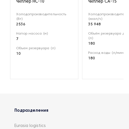
Чиллер HC-10
Чиллер СА-15
Холодопроизводительность
Холодопроизводитель
(Вт)
(ккал/ч)
2536
35 948
Напор насоса (м)
Объём резервуара для
(л)
7
180
Объем резервуара (л)
Расход воды (л/мин)
10
180
Подразделения
Eurasia logistics