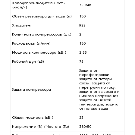
Холодопроизводительность
35 948
(ккал/ч)
Объём резервуара для воды (л)
180
Хладагент
R22
Количество компрессоров (шт.)
2
Расход воды (л/мин)
180
Мощность компрессора (кВт)
2,55
Рабочий шум (дБ)
75
Защита от
перефазировки,
защита от потери
фазы, защита от
перегрузки по току,
Защита компрессора
защита от высокого и
низкого напряжения,
защита от низкой
температуры, защита
от потока воды
Общая мощность (кВт)
23
Напряжение (В) / Частота (Гц)
380/50