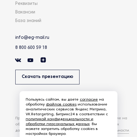
Реквизиты
Вакансии
База знаний
info@eg-mail.ru
8 800 600 59 18
Скачать презентацию
Пользуясь сайтом, вы даете
согласие
на
обработку
файлов cookies
использование
аналитических сервисов Яндекс Метрика,
VK.Retargeting, Битрикс24 в соответствии с
Продолжая использовать наш сайт, вы даете согласие на
политикой конфиденциальности и
обработки персональных данных
. Вы
обработку файлов Cookies и других пользовательских
можете запретить обработку cookies в
данных, в соответствии с
Политикой конфиденциальности
.
настройках браузера.