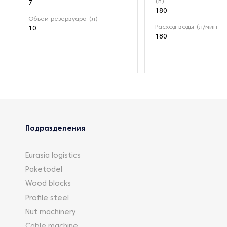
(л)
7
180
Объем резервуара (л)
Расход воды (л/мин)
10
180
Подразделения
Eurasia logistics
Paketodel
Wood blocks
Profile steel
Nut machinery
Cable machine