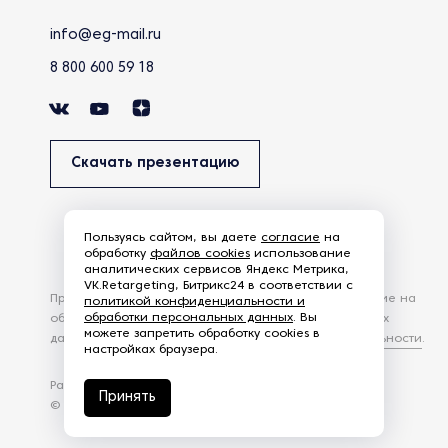
info@eg-mail.ru
8 800 600 59 18
Скачать презентацию
Пользуясь сайтом, вы даете
согласие
на
обработку
файлов cookies
использование
аналитических сервисов Яндекс Метрика,
VK.Retargeting, Битрикс24 в соответствии с
Продолжая использовать наш сайт, вы даете согласие на
политикой конфиденциальности и
обработки персональных данных
. Вы
обработку файлов Cookies и других пользовательских
можете запретить обработку cookies в
данных, в соответствии с
Политикой конфиденциальности
.
настройках браузера.
Разработка сайта —
студия Z-Labs
Принять
© 2026 – Eurasia Group. Все права защищены