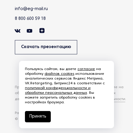
info@eg-mail.ru
8 800 600 59 18
Скачать презентацию
Пользуясь сайтом, вы даете
согласие
на
обработку
файлов cookies
использование
аналитических сервисов Яндекс Метрика,
VK.Retargeting, Битрикс24 в соответствии с
Продолжая использовать наш сайт, вы даете согласие на
политикой конфиденциальности и
обработки персональных данных
. Вы
обработку файлов Cookies и других пользовательских
можете запретить обработку cookies в
данных, в соответствии с
Политикой конфиденциальности
.
настройках браузера.
Разработка сайта —
студия Z-Labs
Принять
© 2026 – Eurasia Group. Все права защищены