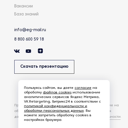
Вакансии
База знаний
info@eg-mail.ru
8 800 600 59 18
Скачать презентацию
Пользуясь сайтом, вы даете
согласие
на
обработку
файлов cookies
использование
аналитических сервисов Яндекс Метрика,
VK.Retargeting, Битрикс24 в соответствии с
Продолжая использовать наш сайт, вы даете согласие на
политикой конфиденциальности и
обработки персональных данных
. Вы
обработку файлов Cookies и других пользовательских
можете запретить обработку cookies в
данных, в соответствии с
Политикой конфиденциальности
.
настройках браузера.