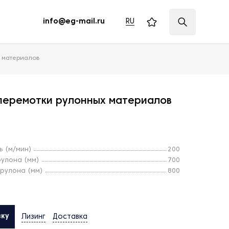
RU
info@eg-mail.ru
 материалов
 перемотки рулонных материалов
ь (м/мин)
200
улона (мм)
700
рулона (мм)
800
вку
Лизинг
Доставка