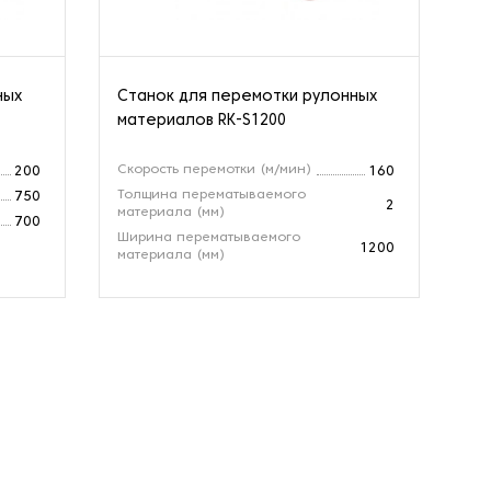
ных
Станок для перемотки рулонных
Ст
материалов RK-S1200
ма
Скорость перемотки (м/мин)
Ск
200
160
Толщина перематываемого
Ши
750
2
материала (мм)
ма
700
Ширина перематываемого
Ди
1200
материала (мм)