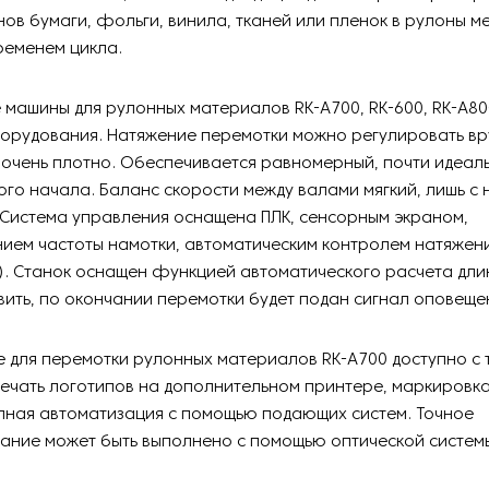
ов бумаги, фольги, винила, тканей или пленок в рулоны м
ременем цикла.
машины для рулонных материалов RK-А700, RK-600, RK-A800
борудования. Натяжение перемотки можно регулировать вр
 очень плотно. Обеспечивается равномерный, почти идеа
ого начала. Баланс скорости между валами мягкий, лишь с
 Система управления оснащена ПЛК, сенсорным экраном,
ием частоты намотки, автоматическим контролем натяжен
). Станок оснащен функцией автоматического расчета дли
ить, по окончании перемотки будет подан сигнал оповеще
 для перемотки рулонных материалов RK-А700 доступно с 
печать логотипов на дополнительном принтере, маркировка
лная автоматизация с помощью подающих систем. Точное
ание может быть выполнено с помощью оптической систем