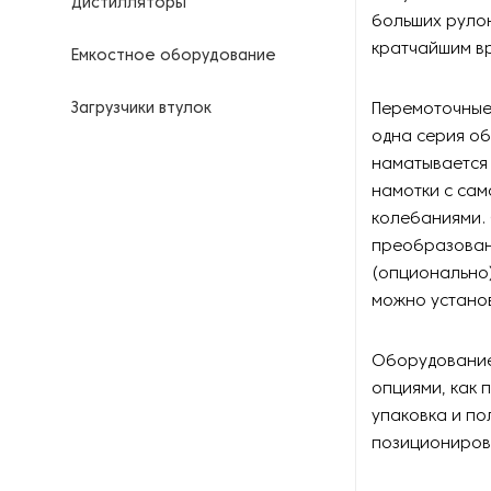
Дистилляторы
больших рулон
кратчайшим в
Емкостное оборудование
Загрузчики втулок
Перемоточные 
одна серия о
Калориферы
наматывается
намотки с сам
Компрессоры для
колебаниями.
нефтегазовой
преобразован
промышленности
(опционально
можно установ
Контрольно-измерительные
приборы
Оборудование
Нагреватели для бочек и
опциями, как 
контейнеров
упаковка и по
позициониров
Насосы