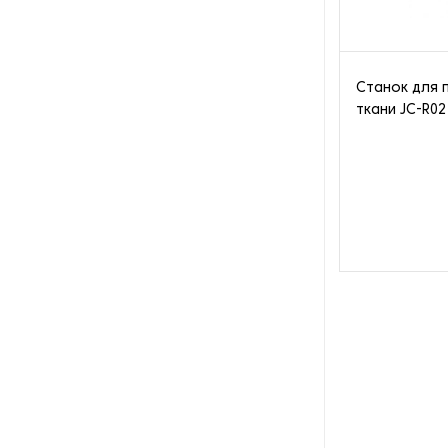
производства азота
Оборудование для
производства свечей
Станок для 
ткани JC-R02
Оборудование для
производства фурнитуры
Оборудование для растяжки
рыболовной сети
Оборудование производства
восковых карандашей
Осушители и увлажнители
Охлаждающие конвейеры
Парогенераторы