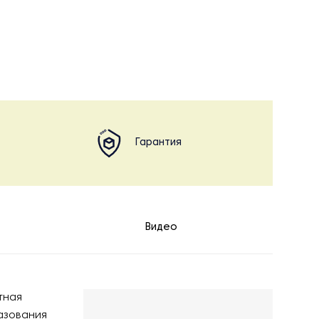
Гарантия
Видео
тная
азования