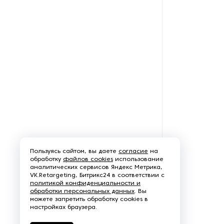
Пароочистители
Пищевые и технологические
смесители
Пластинчатые
теплообменники
Порошковые питатели
Промышленные
отопительные котлы
Пользуясь сайтом, вы даете
согласие
на
Промышленные пылесосы
обработку
файлов cookies
использование
аналитических сервисов Яндекс Метрика,
VK.Retargeting, Битрикс24 в соответствии с
Растариватели
политикой конфиденциальности и
обработки персональных данных
. Вы
можете запретить обработку cookies в
Резервуары для хранения
настройках браузера.
газа