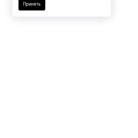
Принять
Рефрижераторные
контейнеры
Системы оснежения
Стабилизаторы напряжения
Теплогенераторы
Термостаты
Ультразвуковые ванны
Фильтры расплава
Подразделения
Чиллеры
Eurasia logistics
Coal machinery
Шкафы управления