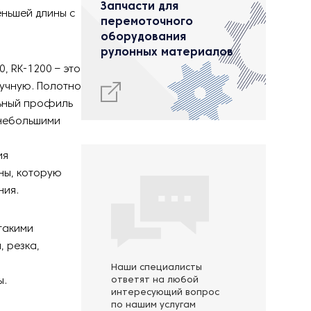
Запчасти для
еньшей длины с
перемоточного
оборудования
рулонных материалов
, RK-1200 – это
учную. Полотно
льный профиль
 небольшими
ия
ны, которую
ния.
такими
, резка,
Наши специалисты
ы.
ответят на любой
интересующий вопрос
по нашим услугам