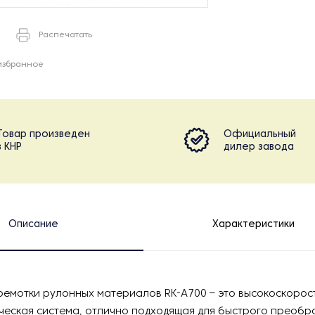
Распечатать
избранное
Товар произведен
Официальный
в КНР
дилер завода
Описание
Характеристики
ремотки рулонных материалов RK-А700 – это высокоскорос
ческая система, отлично подходящая для быстрого преобр