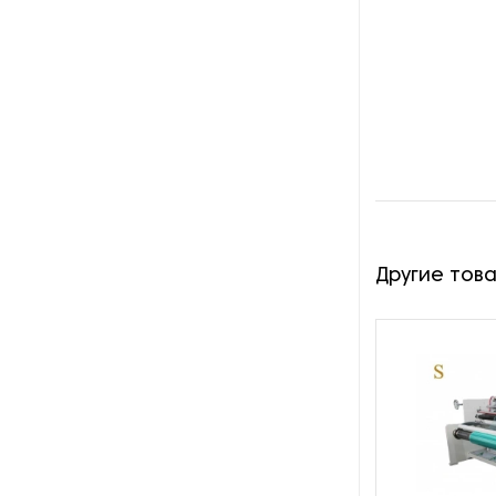
Оборудование для
восстановления щеток
Оборудование для намотки
веревки
Оборудование для намотки
лески
Оборудование для
обслуживания конвейеров
Другие тов
Оборудование для
перемотки рулонных
материалов
Оборудование для
перфорации конвейерной
ленты
Оборудование для