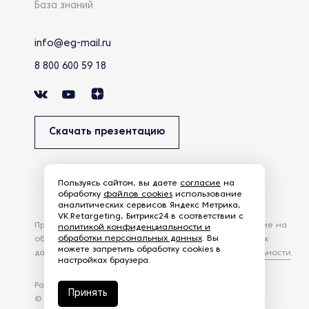
База знаний
info@eg-mail.ru
8 800 600 59 18
Скачать презентацию
Пользуясь сайтом, вы даете
согласие
на
обработку
файлов cookies
использование
аналитических сервисов Яндекс Метрика,
VK.Retargeting, Битрикс24 в соответствии с
Продолжая использовать наш сайт, вы даете согласие на
политикой конфиденциальности и
обработки персональных данных
. Вы
обработку файлов Cookies и других пользовательских
можете запретить обработку cookies в
данных, в соответствии с
Политикой конфиденциальности
.
настройках браузера.
Разработка сайта —
студия Z-Labs
Принять
© 2026 – Eurasia Group. Все права защищены