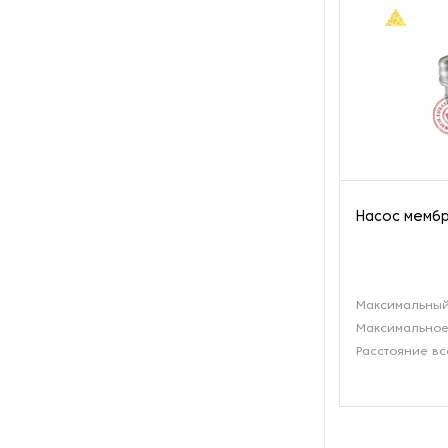
производства азота
Оборудование для
производства свечей
Оборудование для
производства фурнитуры
Оборудование для растяжки
рыболовной сети
Насос мембр
Оборудование производства
восковых карандашей
Максимальный
Осушители и увлажнители
Максимальное
Расстояние вс
Охлаждающие конвейеры
Парогенераторы