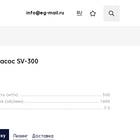
RU
info@eg-mail.ru
асос SV-300
ь (м³/ч)
300
ля (об/мин)
1400
7,5
вку
Лизинг
Доставка