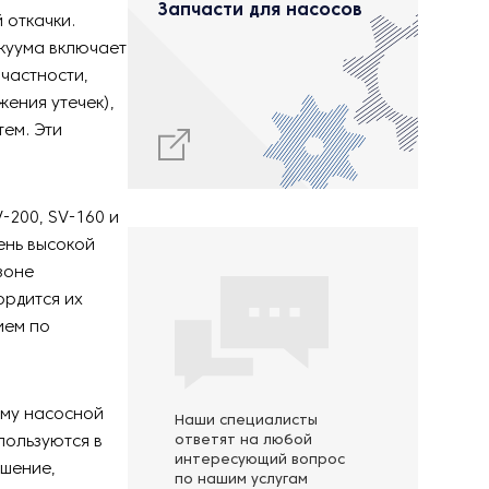
Запчасти для насосов
 откачки.
куума включает
 частности,
ения утечек),
ем. Эти
-200, SV-160 и
ень высокой
зоне
ордится их
ием по
ему насосной
Наши специалисты
пользуются в
ответят на любой
интересующий вопрос
ешение,
по нашим услугам