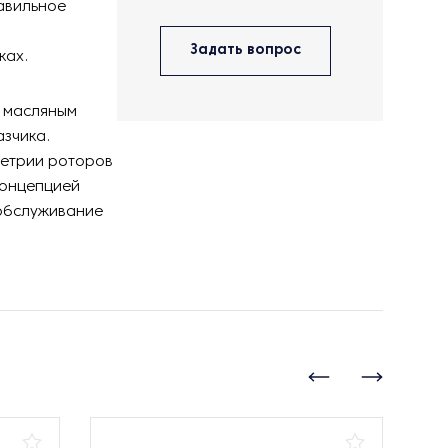
авильное
я
Задать вопрос
ках.
с масляным
азчика.
етрии роторов
концепцией
 обслуживание