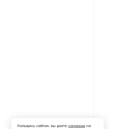
Пароочистители
Пищевые и технологические
смесители
Пластинчатые
теплообменники
Порошковые питатели
Промышленные
отопительные котлы
Промышленные пылесосы
Растариватели
Резервуары для хранения
газа
Пользуясь сайтом, вы даете
согласие
на