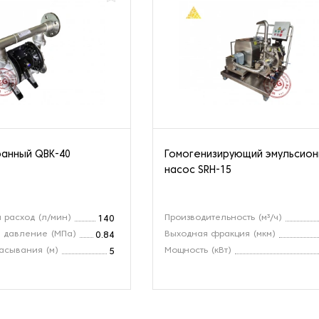
анный QBK-40
Гомогенизирующий эмульсио
насос SRH-15
 расход (л/мин)
Производительность (м³/ч)
140
 давление (МПа)
Выходная фракция (мкм)
0.84
асывания (м)
Мощность (кВт)
5