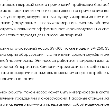
ватывают широкий спектр применений, требующих быстрой
е использование во многих промышленных применениях ва
чевую сварку, вакуумные печи, сушку вымораживанием и, в
ацию (загрузочные шлюзовые камеры или системы обнаруж
затраты и повышает эффективность производственных сист
осы также подходят для нанесения покрытий.
стинчато-роторный насос SV-300, также модели SV-250, SV
одна серия оборудования с длительным сроком службы и оч
нной надежностью. Эти насосы работают в широком диапа
коростей перекачки. Компания-производитель особенно г
тными размерами и значительно меньшим энергопотреблен
многими аналогами.
ной работы, такой насос может быть интегрирован в сист
личными градациями и аксессуарами. Насосные станции ис
ого и среднего вакуума и представляют собой надежное р