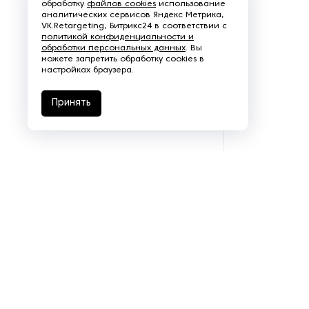
обработку
файлов cookies
использование
аналитических сервисов Яндекс Метрика,
Рефрижераторные
VK.Retargeting, Битрикс24 в соответствии с
контейнеры
политикой конфиденциальности и
обработки персональных данных
. Вы
можете запретить обработку cookies в
Системы оснежения
настройках браузера.
Стабилизаторы напряжения
Принять
Теплогенераторы
Термостаты
Ультразвуковые ванны
Фильтры расплава
Чиллеры
Шкафы управления