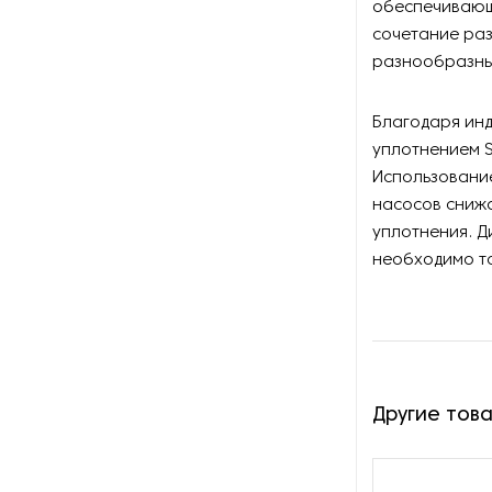
обеспечивающ
Оборудование для
восстановления щеток
сочетание раз
разнообразных
Оборудование для намотки
веревки
Благодаря ин
уплотнением S
Оборудование для намотки
лески
Использовани
насосов снижа
Оборудование для
уплотнения. Д
обслуживания конвейеров
необходимо то
Оборудование для
перемотки рулонных
материалов
Оборудование для
Другие тов
перфорации конвейерной
ленты
Оборудование для