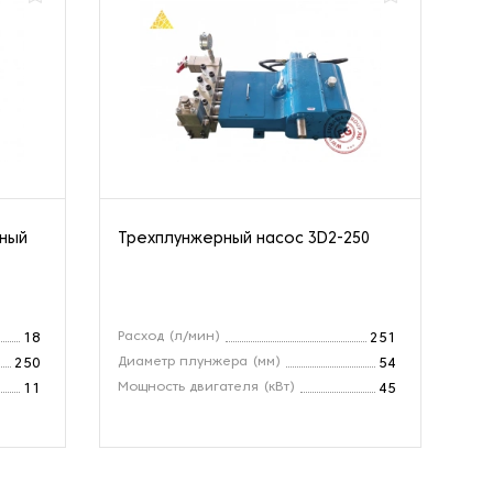
нный
Трехплунжерный насос 3D2-250
Ва
10
Расход (л/мин)
Вх
18
251
Диаметр плунжера (мм)
Ра
250
54
Мощность двигателя (кВт)
Об
11
45