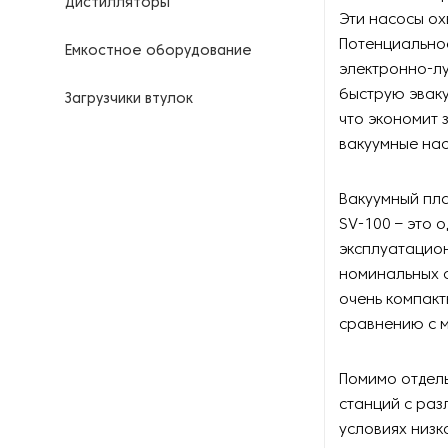
Дистилляторы
Эти насосы ох
Потенциально
Емкостное оборудование
электронно-лу
быструю эваку
Загрузчики втулок
что экономит 
вакуумные нас
Калориферы
Компрессоры для
Вакуумный пла
нефтегазовой
SV-100 – это 
промышленности
эксплуатацио
номинальных с
Контрольно-измерительные
приборы
очень компак
сравнению с 
Нагреватели для бочек и
контейнеров
Помимо отдель
станций с раз
Насосы
условиях низк