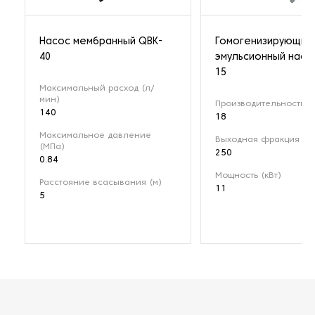
Насос мембранный QBK-
Гомогенизирующий
40
эмульсионный насо
15
Максимальный расход (л/
мин)
Производительность (м
140
18
Максимальное давление
Выходная фракция (мк
(МПа)
250
0.84
Мощность (кВт)
Расстояние всасывания (м)
11
5