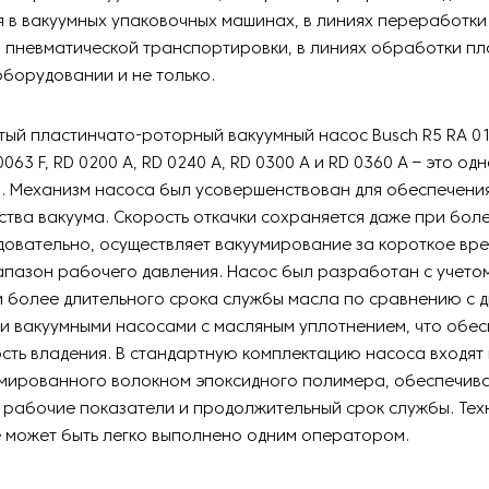
 в вакуумных упаковочных машинах, в линиях переработки
я пневматической транспортировки, в линиях обработки пл
борудовании и не только.
ый пластинчато-роторный вакуумный насос Busch R5 RA 010
063 F, RD 0200 A, RD 0240 A, RD 0300 A и RD 0360 A – это од
. Механизм насоса был усовершенствован для обеспечени
ства вакуума. Скорость откачки сохраняется даже при бол
довательно, осуществляет вакуумирование за короткое вре
пазон рабочего давления. Насос был разработан с учето
 более длительного срока службы масла по сравнению с 
и вакуумными насосами с масляным уплотнением, что обес
сть владения. В стандартную комплектацию насоса входя
рмированного волокном эпоксидного полимера, обеспечи
 рабочие показатели и продолжительный срок службы. Тех
 может быть легко выполнено одним оператором.