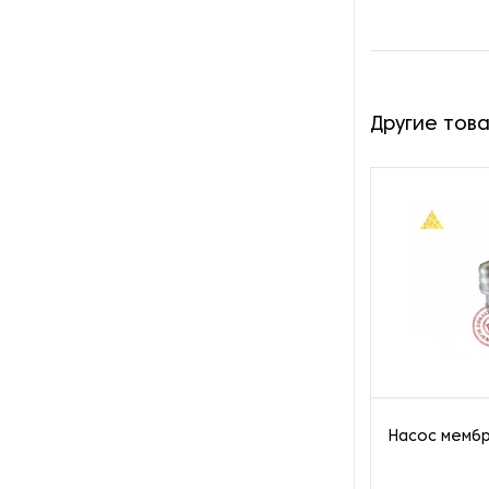
Пароочистители
Пищевые и технологические
смесители
Другие тов
Пластинчатые
теплообменники
Порошковые питатели
Промышленные
отопительные котлы
Промышленные пылесосы
Растариватели
Насос мембр
Резервуары для хранения
газа