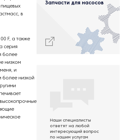
Запчасти для насосов
 пищевых
астмасс, в
0 F, а также
на серия
я более
ее низком
меня, и
м более низкой
другими
печивает
т высокопрочные
вающие
ническое
Наши специалисты
ответят на любой
интересующий вопрос
по нашим услугам