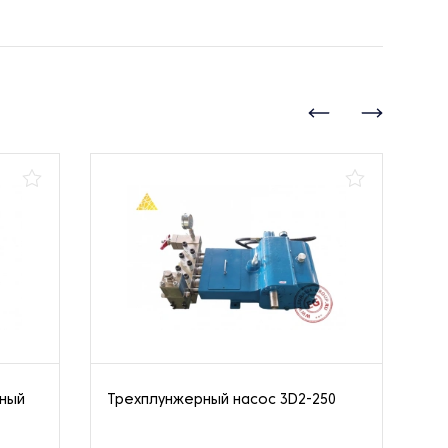
нный
Трехплунжерный насос 3D2-250
Ва
10