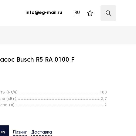
RU
info@eg-mail.ru
асос Busch R5 RA 0100 F
ь (м³/ч)
100
ля (кВт)
2,7
сла (л)
2
вку
Лизинг
Доставка