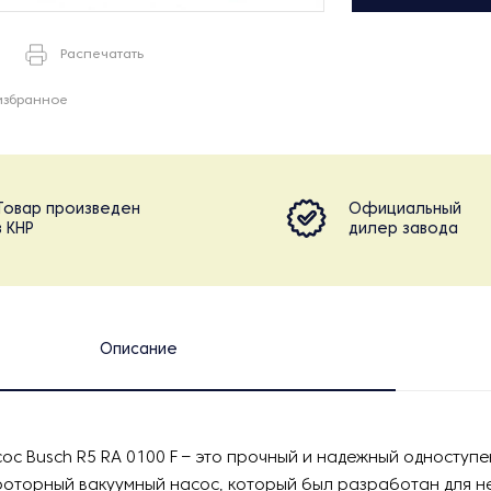
Распечатать
избранное
Товар произведен
Официальный
в КНР
дилер завода
Описание
ос Busch R5 RA 0100 F – это прочный и надежный одноступ
роторный вакуумный насос, который был разработан для 