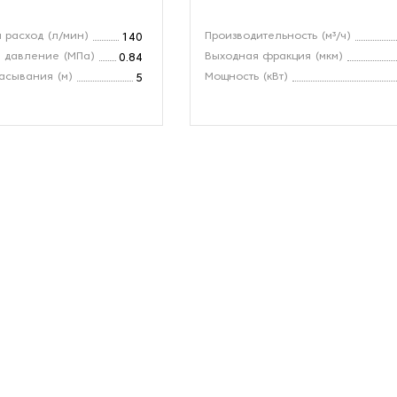
 расход (л/мин)
Производительность (м³/ч)
140
 давление (МПа)
Выходная фракция (мкм)
0.84
асывания (м)
Мощность (кВт)
5