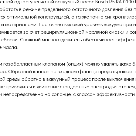
тной одноступенчатый вакуумный насос Busch R5 RA 0100 
ботать в режиме предельного остаточного давления без 
ся оптимальной конструкцией, а также точно синхронизи
 и материалами. Постоянно высокий уровень вакуума при
чивается за счет рециркуляционной масляной смазки и с
 сборки. Сложный маслоотделитель обеспечивает эффек
е масла.
и газобалластным клапаном (опция) можно удалять даже 
ара. Обратный клапан на входном фланце предотвращает
ой среды обратно в вакуумный процесс после выключения 
ие приводится в движение стандартным электродвигателем,
м непосредственно на фланце, с классом эффективности 