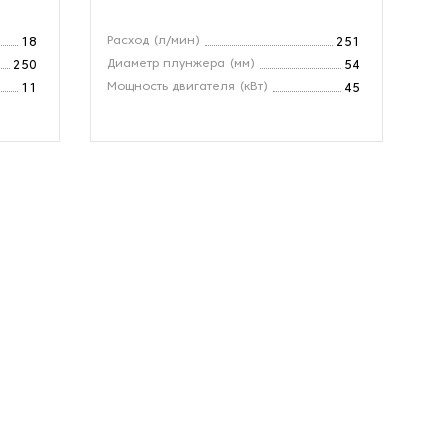
Расход (л/мин)
Вх
18
251
Диаметр плунжера (мм)
Ра
250
54
Мощность двигателя (кВт)
Об
11
45