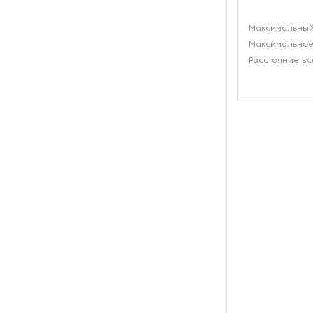
Рефрижераторные
Максимальный
контейнеры
Максимальное
Расстояние вс
Системы оснежения
Стабилизаторы напряжения
Теплогенераторы
Термостаты
Ультразвуковые ванны
Фильтры расплава
Чиллеры
Шкафы управления