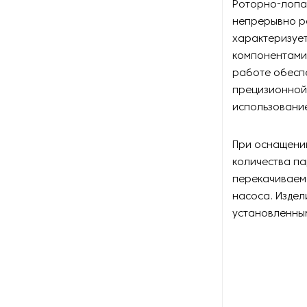
Роторно-лопас
Оборудование для
восстановления щеток
непрерывно ра
характеризует
Оборудование для намотки
компонентами
веревки
работе обеспе
прецизионной
Оборудование для намотки
использовани
лески
Оборудование для
При оснащени
обслуживания конвейеров
количества п
перекачиваем
Оборудование для
насоса. Издел
перемотки рулонных
материалов
установленны
Оборудование для
перфорации конвейерной
ленты
Оборудование для