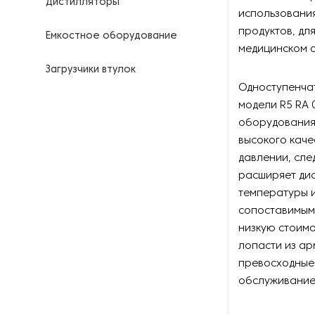
Дистилляторы
использования
продуктов, дл
Емкостное оборудование
медицинском о
Загрузчики втулок
Одноступенчат
Калориферы
модели R5 RA 0
оборудования
Компрессоры для
высокого каче
нефтегазовой
давлении, сле
промышленности
расширяет диа
температуры и
Контрольно-измерительные
приборы
сопоставимым
низкую стоимо
Нагреватели для бочек и
лопасти из а
контейнеров
превосходные
обслуживание
Насосы