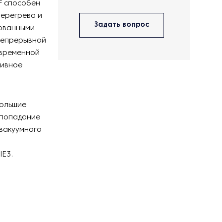
F способен
перегрева и
Задать вопрос
рованными
 непрерывной
овременной
тивное
большие
 попадание
вакуумного
IE3.