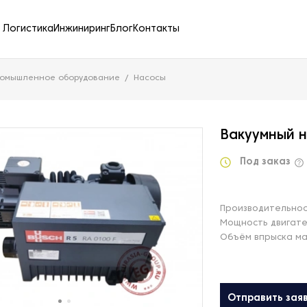
Логистика
Инжиниринг
Блог
Контакты
ромышленное оборудование
Насосы
Вакуумный н
Под заказ
Производительност
Мощность двигате
Объём впрыска ма
Отправить зая