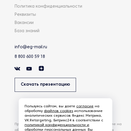
Политика конфиденциальности
Реквизиты
Вакансии
База знаний
info@eg-mail.ru
8 800 600 59 18
Скачать презентацию
Пользуясь сайтом, вы даете
согласие
на
обработку
файлов cookies
использование
аналитических сервисов Яндекс Метрика,
VK.Retargeting, Битрикс24 в соответствии с
Продолжая использовать наш сайт, вы даете согласие на
политикой конфиденциальности и
обработки персональных данных
. Вы
обработку файлов Cookies и других пользовательских