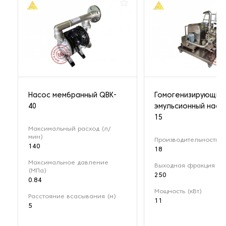
Насос мембранный QBK-
Гомогенизирующий
40
эмульсионный насо
15
Максимальный расход (л/
мин)
Производительность (м
140
18
Максимальное давление
Выходная фракция (мк
(МПа)
250
0.84
Мощность (кВт)
Расстояние всасывания (м)
11
5