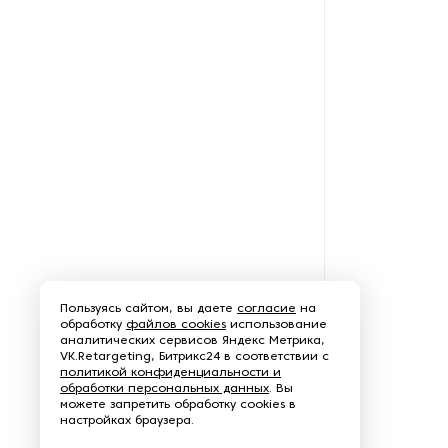
Пароочистители
Пищевые и технологические
смесители
Пластинчатые
теплообменники
Порошковые питатели
Промышленные
отопительные котлы
Пользуясь сайтом, вы даете
согласие
на
Промышленные пылесосы
обработку
файлов cookies
использование
аналитических сервисов Яндекс Метрика,
VK.Retargeting, Битрикс24 в соответствии с
Растариватели
политикой конфиденциальности и
обработки персональных данных
. Вы
можете запретить обработку cookies в
Резервуары для хранения
настройках браузера.
газа