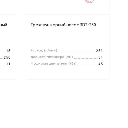
нный
Трехплунжерный насос 3D2-250
Ва
10
Расход (л/мин)
Вх
18
251
Диаметр плунжера (мм)
Ра
250
54
Мощность двигателя (кВт)
Об
11
45