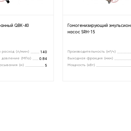
анный QBK-40
Гомогенизирующий эмульсио
насос SRH-15
 расход (л/мин)
Производительность (м³/ч)
140
 давление (МПа)
Выходная фракция (мкм)
0.84
асывания (м)
Мощность (кВт)
5