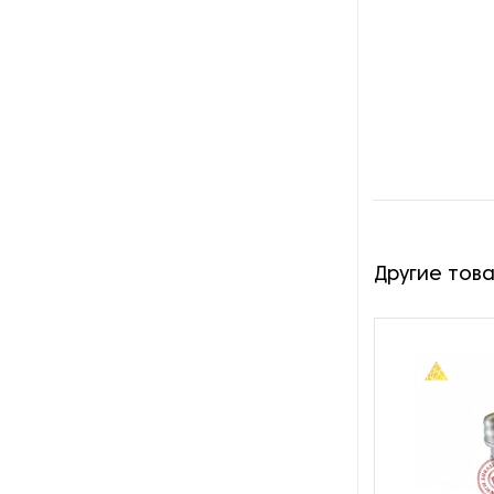
Оборудование для
восстановления щеток
Оборудование для намотки
веревки
Оборудование для намотки
лески
Оборудование для
обслуживания конвейеров
Другие тов
Оборудование для
перемотки рулонных
материалов
Оборудование для
перфорации конвейерной
ленты
Оборудование для