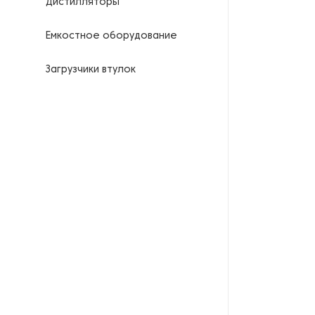
Дистилляторы
Емкостное оборудование
Загрузчики втулок
Калориферы
Компрессоры для
нефтегазовой
промышленности
Контрольно-измерительные
приборы
Нагреватели для бочек и
контейнеров
Насосы