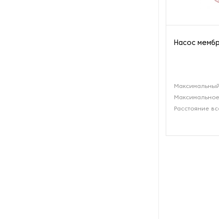
производства азота
Оборудование для
производства свечей
Насос мембр
Оборудование для
производства фурнитуры
Максимальный
Оборудование для растяжки
Максимальное
рыболовной сети
Расстояние вс
Оборудование производства
восковых карандашей
Осушители и увлажнители
Охлаждающие конвейеры
Парогенераторы