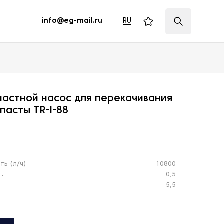
RU
info@eg-mail.ru
астной насос для перекачивания
пасты TR-I-88
ть (л/ч)
10800
0,5
5,5