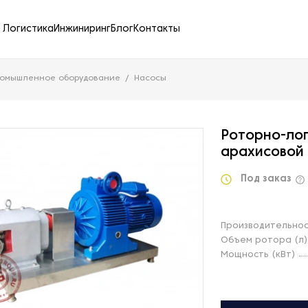
Логистика
Инжиниринг
Блог
Контакты
ромышленное оборудование
Насосы
Роторно-лоп
арахисовой 
Под заказ
Производительнос
Объем ротора (л)
Мощность (кВт)