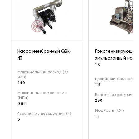
Насос мембранный QBK-
Гомогенизирующий
40
эмульсионный насо
15
Максимальный расход (л/
мин)
Производительность (м
140
18
Максимальное давление
Выходная фракция (мк
(МПа)
250
0.84
Мощность (кВт)
Расстояние всасывания (м)
11
5