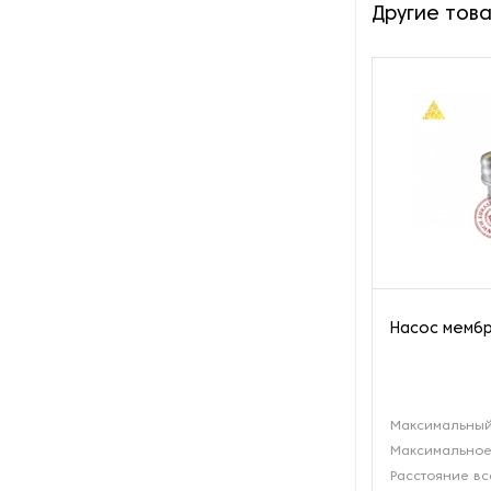
Оборудование для
Другие тов
восстановления щеток
Оборудование для намотки
веревки
Оборудование для намотки
лески
Оборудование для
обслуживания конвейеров
Оборудование для
перемотки рулонных
Насос мембр
материалов
Оборудование для
перфорации конвейерной
Максимальный
ленты
Максимальное
Расстояние вс
Оборудование для