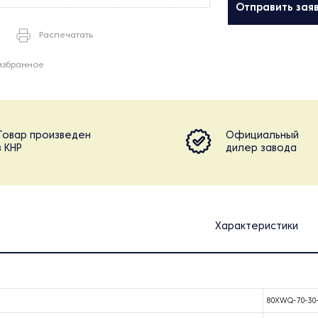
Отправить зая
Распечатать
избранное
Товар произведен
Официальный
в КНР
дилер завода
Характеристики
80XWQ-70-30