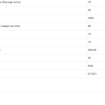
 (Расход) (м³/ч)
70
30
2900
 отверстия (мм)
80
10
15
)
400/50
30
IP68
F(155°)