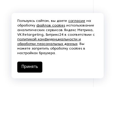
Пароочистители
Пищевые и технологические
Пользуясь сайтом, вы даете
согласие
на
смесители
обработку
файлов cookies
использование
аналитических сервисов Яндекс Метрика,
VK.Retargeting, Битрикс24 в соответствии с
Пластинчатые
политикой конфиденциальности и
обработки персональных данных
теплообменники
. Вы
можете запретить обработку cookies в
настройках браузера.
Порошковые питатели
Принять
Промышленные
отопительные котлы
Промышленные пылесосы
Растариватели
Резервуары для хранения
газа