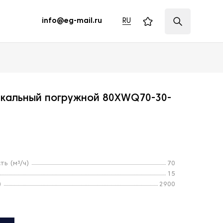
RU
info@eg-mail.ru
икальный погружной 80XWQ70-30-
ь (м³/ч)
70
15
)
2900