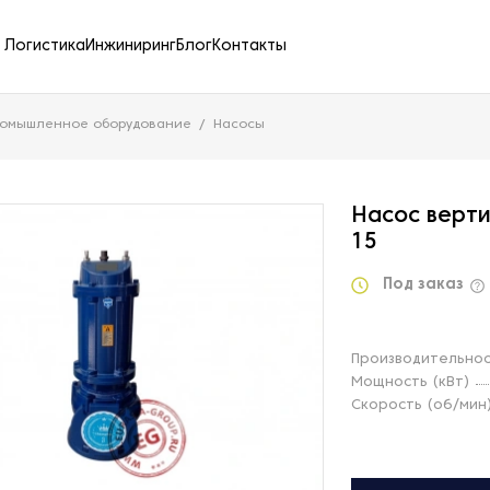
Логистика
Инжиниринг
Блог
Контакты
ромышленное оборудование
Насосы
Насос верт
15
Под заказ
Производительност
Мощность (кВт)
Скорость (об/мин