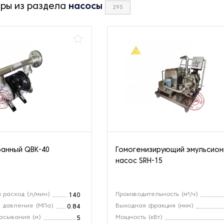
ары из раздела
насосы
295
анный QBK-40
Гомогенизирующий эмульсио
насос SRH-15
 расход (л/мин)
Производительность (м³/ч)
140
 давление (МПа)
Выходная фракция (мкм)
0.84
асывания (м)
Мощность (кВт)
5