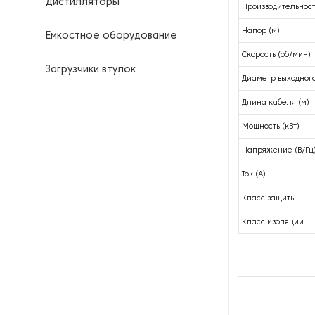
Дистилляторы
Производительность
Напор (м)
Емкостное оборудование
Скорость (об/мин)
Загрузчики втулок
Диаметр выходного
Калориферы
Длина кабеля (м)
Мощность (кВт)
Компрессоры для
нефтегазовой
Напряжение (В/Гц
промышленности
Ток (А)
Контрольно-измерительные
Класс защиты
приборы
Класс изоляции
Нагреватели для бочек и
контейнеров
Насосы