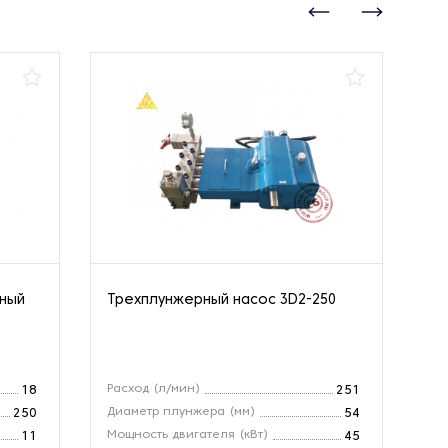
нный
Трехплунжерный насос 3D2-250
Ва
10
Расход (л/мин)
Вх
18
251
Диаметр плунжера (мм)
Ра
250
54
Мощность двигателя (кВт)
Об
11
45