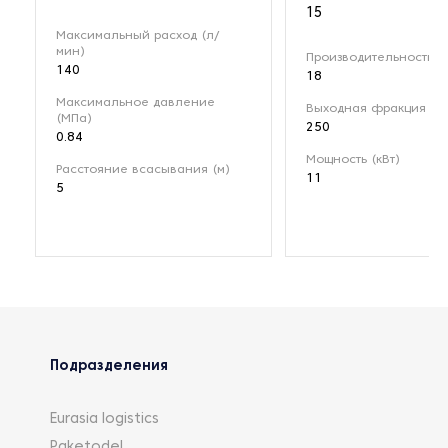
15
Максимальный расход (л/
мин)
Производительность (м
140
18
Максимальное давление
Выходная фракция (мк
(МПа)
250
0.84
Мощность (кВт)
Расстояние всасывания (м)
11
5
Подразделения
Eurasia logistics
Paketodel