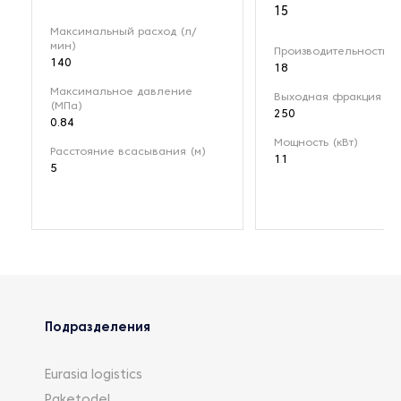
15
Максимальный расход (л/
мин)
Производительность (м
140
18
Максимальное давление
Выходная фракция (мк
(МПа)
250
0.84
Мощность (кВт)
Расстояние всасывания (м)
11
5
Подразделения
Eurasia logistics
Paketodel