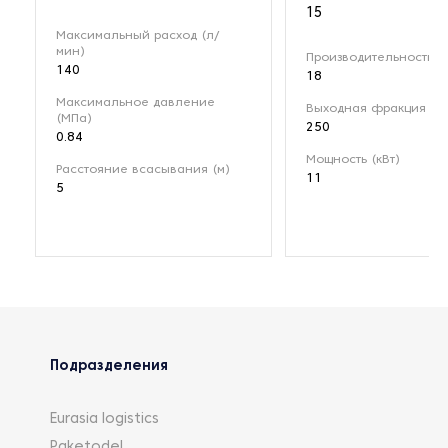
15
Максимальный расход (л/
мин)
Производительность (м
140
18
Максимальное давление
Выходная фракция (мк
(МПа)
250
0.84
Мощность (кВт)
Расстояние всасывания (м)
11
5
Подразделения
Eurasia logistics
Paketodel