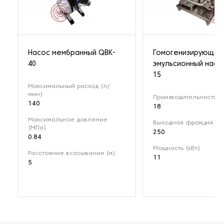
Насос мембранный QBK-
Гомогенизирующий
40
эмульсионный насо
15
Максимальный расход (л/
мин)
Производительность (м
140
18
Максимальное давление
Выходная фракция (мк
(МПа)
250
0.84
Мощность (кВт)
Расстояние всасывания (м)
11
5