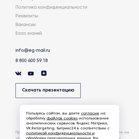
Политика конфиденциальности
Реквизиты
Вакансии
База знаний
info@eg-mail.ru
8 800 600 59 18
Скачать презентацию
Пользуясь сайтом, вы даете
согласие
на
обработку
файлов cookies
использование
аналитических сервисов Яндекс Метрика,
VK.Retargeting, Битрикс24 в соответствии с
Продолжая использовать наш сайт, вы даете согласие на
политикой конфиденциальности и
обработки персональных данных
. Вы
обработку файлов Cookies и других пользовательских