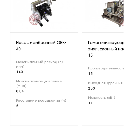
Насос мембранный QBK-
Гомогенизирующий
40
эмульсионный насо
15
Максимальный расход (л/
мин)
Производительность (м
140
18
Максимальное давление
Выходная фракция (мк
(МПа)
250
0.84
Мощность (кВт)
Расстояние всасывания (м)
11
5