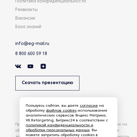
Политика конфиденциальности
Реквизиты
Вакансии
База знаний
info@eg-mail.ru
8 800 600 59 18
Скачать презентацию
Пользуясь сайтом, вы даете
согласие
на
обработку
файлов cookies
использование
аналитических сервисов Яндекс Метрика,
VK.Retargeting, Битрикс24 в соответствии с
Продолжая использовать наш сайт, вы даете согласие на
политикой конфиденциальности и
обработки персональных данных
. Вы
обработку файлов Cookies и других пользовательских
можете запретить обработку cookies в
данных, в соответствии с
Политикой конфиденциальности
.