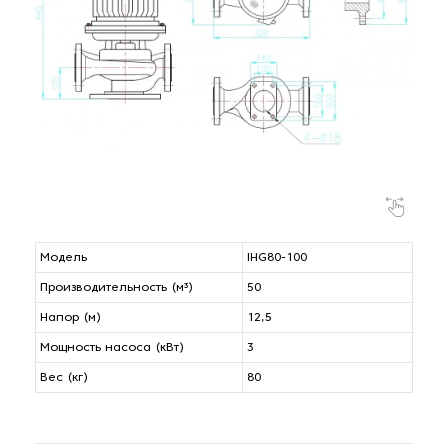
Модель
IHG80-100
Производительность (м³)
50
Напор (м)
12,5
Мощность насоса (кВт)
3
Вес (кг)
80