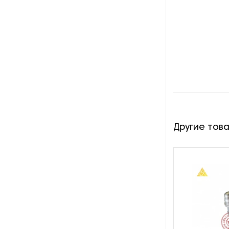
Оборудование для
восстановления щеток
Оборудование для намотки
веревки
Оборудование для намотки
лески
Оборудование для
обслуживания конвейеров
Другие тов
Оборудование для
перемотки рулонных
материалов
Оборудование для
перфорации конвейерной
ленты
Оборудование для