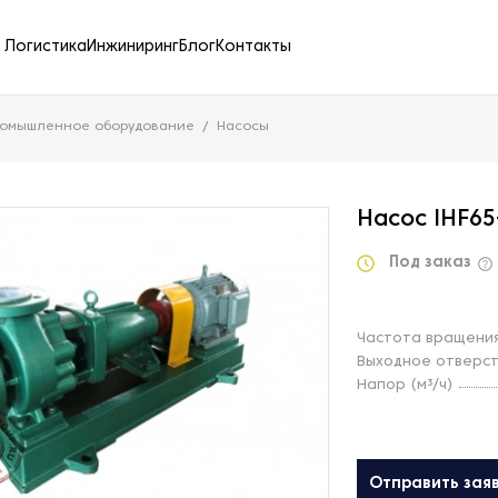
Логистика
Инжиниринг
Блог
Контакты
ромышленное оборудование
Насосы
Насос IHF65
Под заказ
Частота вращения
Выходное отверс
Напор (м³/ч)
Отправить зая