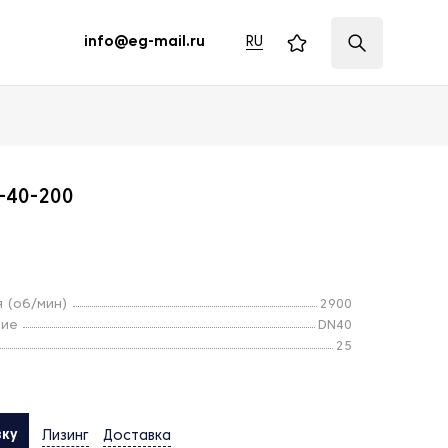
RU
info@eg-mail.ru
-40-200
 (об/мин)
2900
тие
DN40
25
вку
Лизинг
Доставка