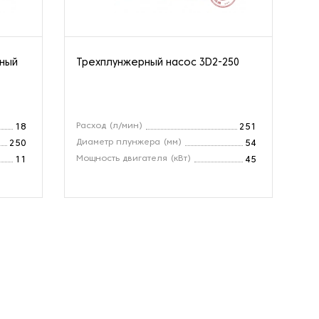
нный
Трехплунжерный насос 3D2-250
Ва
10
Расход (л/мин)
Вх
18
251
Диаметр плунжера (мм)
Ра
250
54
Мощность двигателя (кВт)
Об
11
45