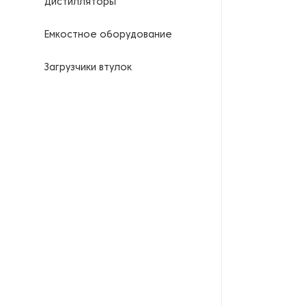
Дистилляторы
Емкостное оборудование
Загрузчики втулок
Калориферы
Компрессоры для
нефтегазовой
промышленности
Контрольно-измерительные
приборы
Нагреватели для бочек и
контейнеров
Насосы