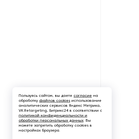
Пароочистители
Пищевые и технологические
смесители
Пластинчатые
теплообменники
Порошковые питатели
Промышленные
отопительные котлы
Пользуясь сайтом, вы даете
согласие
на
Промышленные пылесосы
обработку
файлов cookies
использование
аналитических сервисов Яндекс Метрика,
VK.Retargeting, Битрикс24 в соответствии с
Растариватели
политикой конфиденциальности и
обработки персональных данных
. Вы
можете запретить обработку cookies в
Резервуары для хранения
настройках браузера.
газа