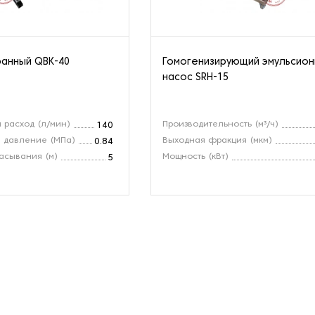
анный QBK-40
Гомогенизирующий эмульсио
насос SRH-15
 расход (л/мин)
Производительность (м³/ч)
140
 давление (МПа)
Выходная фракция (мкм)
0.84
асывания (м)
Мощность (кВт)
5