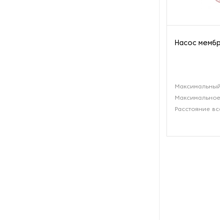
производства азота
Оборудование для
производства свечей
Насос мембр
Оборудование для
производства фурнитуры
Максимальный
Оборудование для растяжки
Максимальное
рыболовной сети
Расстояние вс
Оборудование производства
восковых карандашей
Осушители и увлажнители
Охлаждающие конвейеры
Парогенераторы