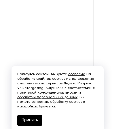
Рефрижераторные
контейнеры
Системы оснежения
Стабилизаторы напряжения
Теплогенераторы
Термостаты
Пользуясь сайтом, вы даете
согласие
на
обработку
файлов cookies
использование
Ультразвуковые ванны
аналитических сервисов Яндекс Метрика,
VK.Retargeting, Битрикс24 в соответствии с
политикой конфиденциальности и
Фильтры расплава
обработки персональных данных
. Вы
можете запретить обработку cookies в
настройках браузера.
Чиллеры
Принять
Шкафы управления