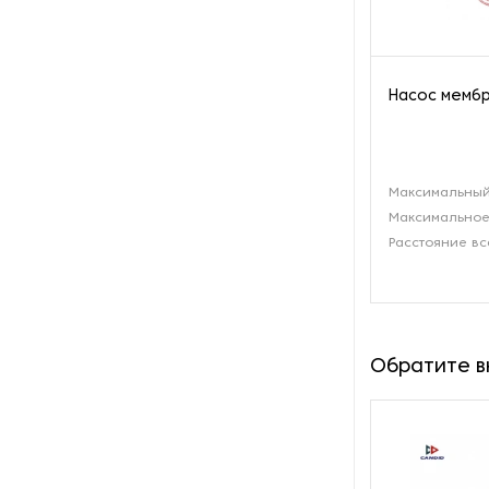
производства азота
Оборудование для
производства свечей
Насос мембр
Оборудование для
производства фурнитуры
Максимальный
Оборудование для растяжки
Максимальное
рыболовной сети
Расстояние вс
Оборудование производства
восковых карандашей
Осушители и увлажнители
Обратите 
Охлаждающие конвейеры
Парогенераторы