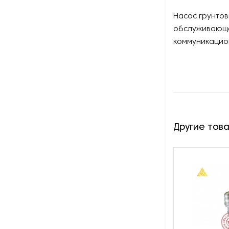
Оборудование для
восстановления щеток
Насос грунтов
обслуживающе
Оборудование для намотки
коммуникацио
веревки
Оборудование для намотки
лески
Оборудование для
обслуживания конвейеров
Другие тов
Оборудование для
перемотки рулонных
материалов
Оборудование для
перфорации конвейерной
ленты
Оборудование для