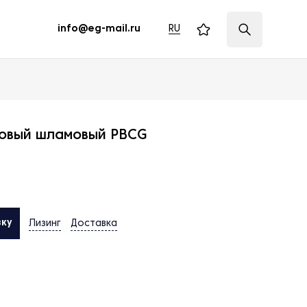
RU
info@eg-mail.ru
товый шламовый PBCG
вку
Лизинг
Доставка