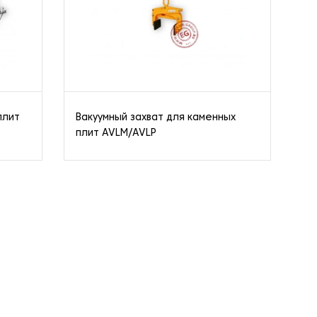
плит
Вакуумный захват для каменных
За
плит AVLM/AVLP
AS