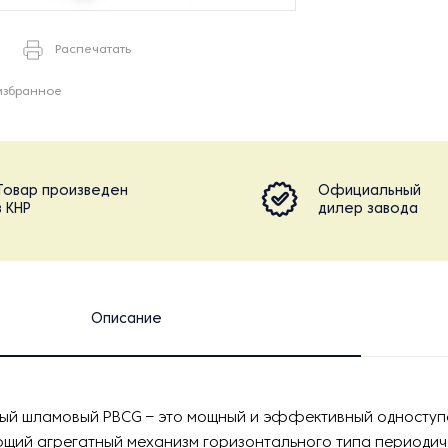
Распечатать
избранное
Товар произведен
Официальный
в КНР
дилер завода
Описание
вый шламовый PBCG – это мощный и эффективный односту
щий агрегатный механизм горизонтального типа периодич