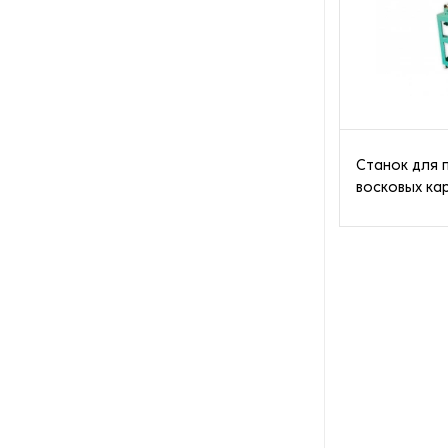
Пароочистители
Пищевые и технологические
смесители
Пластинчатые
теплообменники
Станок для 
восковых ка
Порошковые питатели
Промышленные
отопительные котлы
Промышленные пылесосы
Растариватели
Резервуары для хранения
газа