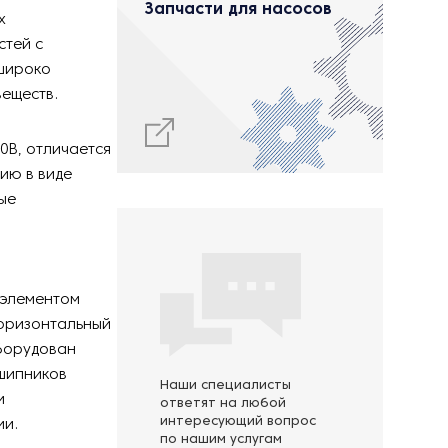
Запчасти для насосов
х
стей с
 широко
веществ.
0В, отличается
ию в виде
ые
,
 элементом
горизонтальный
оборудован
шипников
Наши специалисты
и
ответят на любой
интересующий вопрос
ации.
по нашим услугам