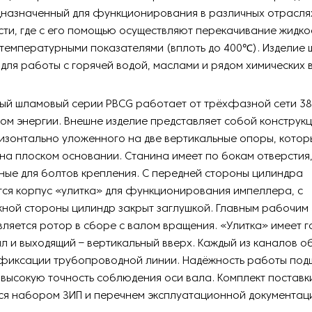
едназначенный для функционирования в различных отрасля
и, где с его помощью осуществляют перекачивание жидко
температурными показателями (вплоть до 400℃). Изделие
 для работы с горячей водой, маслами и рядом химических 
ый шламовый серии PBCG работает от трёхфазной сети 38
ом энергии. Внешне изделие представляет собой конструкц
изонтально уложенного на две вертикальные опоры, котор
а плоском основании. Станина имеет по бокам отверстия
ые для болтов крепления. С передней стороны цилиндра
ся корпус «улитка» для функционирования импеллера, с
ной стороны цилиндр закрыт заглушкой. Главным рабочим
вляется ротор в сборе с валом вращения. «Улитка» имеет 
л и выходящий – вертикальный вверх. Каждый из каналов 
 фиксации трубопроводной линии. Надёжность работы под
высокую точность соблюдения оси вала. Комплект поставк
ся набором ЗИП и перечнем эксплуатационной документ