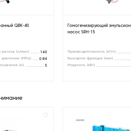
анный QBK-40
Гомогенизирующий эмульсио
насос SRH-15
 расход (л/мин)
Производительность (м³/ч)
140
 давление (МПа)
Выходная фракция (мкм)
0.84
асывания (м)
Мощность (кВт)
5
внимание