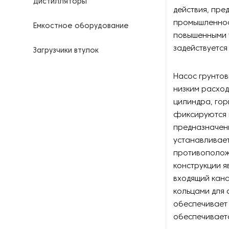
Дистилляторы
действия, пр
промышленност
Емкостное оборудование
повышенными 
задействуется
Загрузчики втулок
Калориферы
Насос грунтов
низким расход
Компрессоры для
цилиндра, гор
нефтегазовой
фиксируются н
промышленности
предназначенн
устанавливает
Контрольно-измерительные
приборы
противополож
конструкции я
Нагреватели для бочек и
входящий кана
контейнеров
кольцами для
обеспечивает 
Насосы
обеспечивает