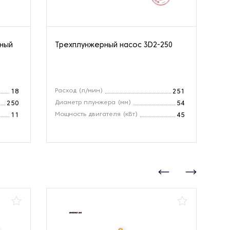
нный
Трехплунжерный насос 3D2-250
Ва
10
Расход (л/мин)
Вх
18
251
Диаметр плунжера (мм)
Ра
250
54
Мощность двигателя (кВт)
Об
11
45