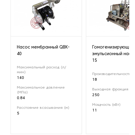
Насос мембранный QBK-
Гомогенизирующий
40
эмульсионный насо
15
Максимальный расход (л/
мин)
Производительность (м
140
18
Максимальное давление
Выходная фракция (мк
(МПа)
250
0.84
Мощность (кВт)
Расстояние всасывания (м)
11
5