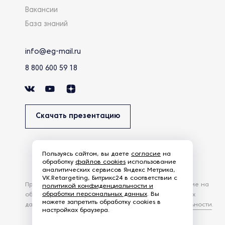
Вакансии
База знаний
info@eg-mail.ru
8 800 600 59 18
Скачать презентацию
Пользуясь сайтом, вы даете
согласие
на
обработку
файлов cookies
использование
аналитических сервисов Яндекс Метрика,
VK.Retargeting, Битрикс24 в соответствии с
Продолжая использовать наш сайт, вы даете согласие на
политикой конфиденциальности и
обработки персональных данных
. Вы
обработку файлов Cookies и других пользовательских
можете запретить обработку cookies в
данных, в соответствии с
Политикой конфиденциальности
.
настройках браузера.