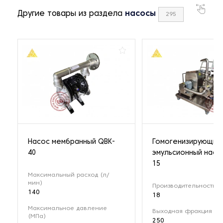
Другие товары из раздела
насосы
295
Насос мембранный QBK-
Гомогенизирующий
40
эмульсионный насо
15
Максимальный расход (л/
мин)
Производительность (м
140
18
Максимальное давление
Выходная фракция (мк
(МПа)
250