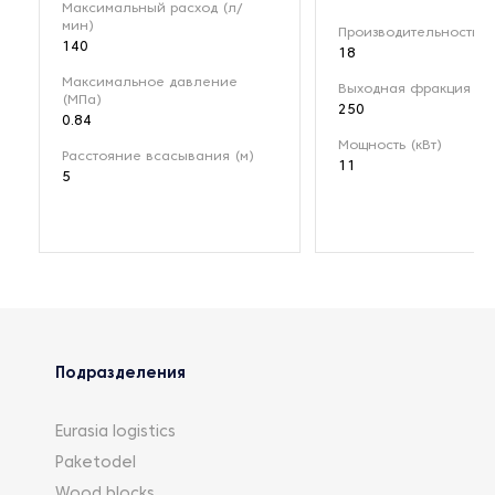
Максимальный расход (л/
мин)
Производительность (м
140
18
Максимальное давление
Выходная фракция (мк
(МПа)
250
0.84
Мощность (кВт)
Расстояние всасывания (м)
11
5
Подразделения
Eurasia logistics
Paketodel
Wood blocks