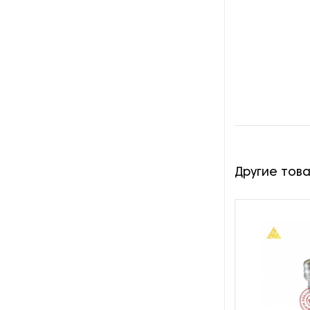
Оборудование для
восстановления щеток
Оборудование для намотки
веревки
Оборудование для намотки
лески
Оборудование для
обслуживания конвейеров
Другие тов
Оборудование для
перемотки рулонных
материалов
Оборудование для
перфорации конвейерной
ленты
Оборудование для