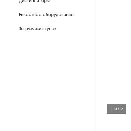
Дистилляторы
Емкостное оборудование
Загрузчики втулок
Калориферы
Компрессоры для
нефтегазовой
промышленности
Контрольно-измерительные
приборы
Нагреватели для бочек и
контейнеров
1
из
2
Насосы