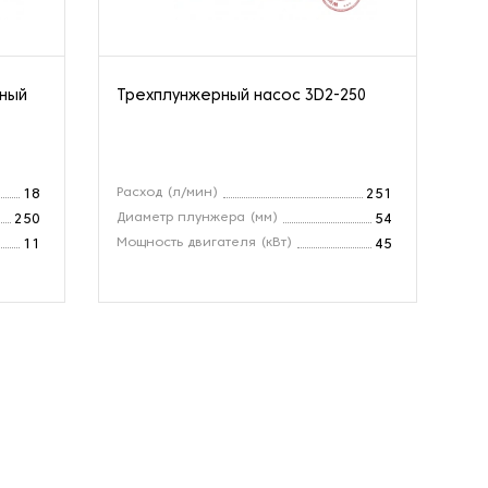
нный
Трехплунжерный насос 3D2-250
Ва
10
Расход (л/мин)
Вх
18
251
Диаметр плунжера (мм)
Ра
250
54
Мощность двигателя (кВт)
Об
11
45