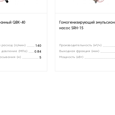
анный QBK-40
Гомогенизирующий эмульсио
насос SRH-15
 расход (л/мин)
Производительность (м³/ч)
140
 давление (МПа)
Выходная фракция (мкм)
0.84
асывания (м)
Мощность (кВт)
5