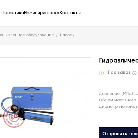
Логистика
Инжиниринг
Блог
Контакты
ромышленное оборудование
Насосы
Гидравличес
Под заказ
Давление (МПа)
Объем масляного 
Диаметр маномет
Отправить зая