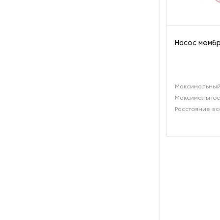
производства азота
Оборудование для
производства свечей
Насос мембр
Оборудование для
производства фурнитуры
Максимальный
Оборудование для растяжки
Максимальное
рыболовной сети
Расстояние вс
Оборудование производства
восковых карандашей
Осушители и увлажнители
Охлаждающие конвейеры
Парогенераторы