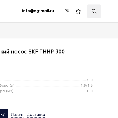
RU
info@eg-mail.ru
кий насос SKF THHP 300
300
бака (л)
1,8/1,6
ра (мм)
100
вку
Лизинг
Доставка