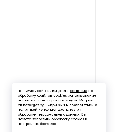
Пароочистители
Пищевые и технологические
смесители
Пластинчатые
теплообменники
Порошковые питатели
Промышленные
отопительные котлы
Пользуясь сайтом, вы даете
согласие
на
Промышленные пылесосы
обработку
файлов cookies
использование
аналитических сервисов Яндекс Метрика,
VK.Retargeting, Битрикс24 в соответствии с
Растариватели
политикой конфиденциальности и
обработки персональных данных
. Вы
можете запретить обработку cookies в
Резервуары для хранения
настройках браузера.
газа