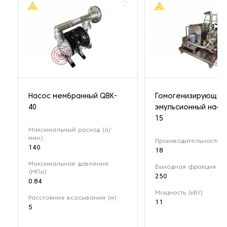
Насос мембранный QBK-
Гомогенизирующий
40
эмульсионный насо
15
Максимальный расход (л/
мин)
Производительность (м
140
18
Максимальное давление
Выходная фракция (мк
(МПа)
250
0.84
Мощность (кВт)
Расстояние всасывания (м)
11
5