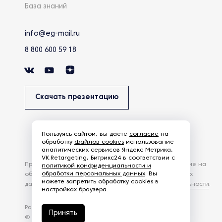
База знаний
info@eg-mail.ru
8 800 600 59 18
Скачать презентацию
Пользуясь сайтом, вы даете
согласие
на
обработку
файлов cookies
использование
аналитических сервисов Яндекс Метрика,
VK.Retargeting, Битрикс24 в соответствии с
Продолжая использовать наш сайт, вы даете согласие на
политикой конфиденциальности и
обработки персональных данных
. Вы
обработку файлов Cookies и других пользовательских
можете запретить обработку cookies в
данных, в соответствии с
Политикой конфиденциальности
.
настройках браузера.
Разработка сайта —
студия Z-Labs
Принять
© 2026 – Eurasia Group. Все права защищены